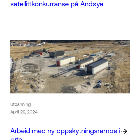
satellittkonkurranse på Andøya
Utdanning
April 29, 2024
Arbeid med ny oppskytningsrampe i
rute