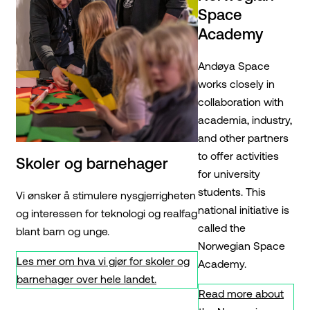
Space
Academy
Andøya Space
works closely in
collaboration with
academia, industry,
and other partners
to offer activities
Skoler og barnehager
for university
students. This
Vi ønsker å stimulere nysgjerrigheten
national initiative is
og interessen for teknologi og realfag
called the
blant barn og unge.
Norwegian Space
Les mer om hva vi gjør for skoler og
Academy.
barnehager over hele landet.
Read more about