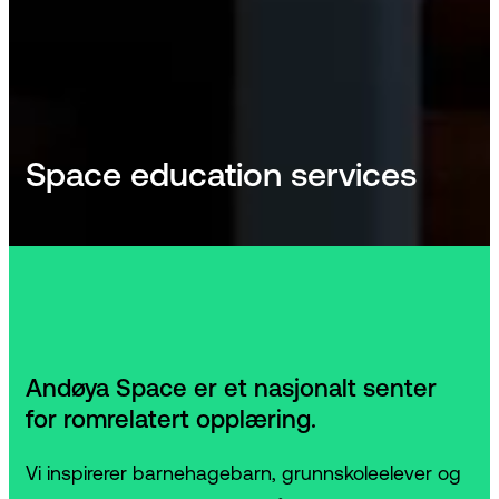
Space education services
Andøya Space er et nasjonalt senter
for romrelatert opplæring.
Vi inspirerer barnehagebarn, grunnskoleelever og