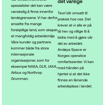
det vanlige
spesialister det kan være
vanskelig å finne innenfor
Teori blir omsatt til
landegrensene. Vi har derfor
praksis hos oss. Det
ansatte fra mange
krever at vi alle er på
forskjellige land, som skaper
tå hev og villige til å
et mangfoldig arbeidsmiljø.
bidra med å gjøre vår
Våre kunder og partnere
del av arbeidet.
kommer både fra store
Andøya Space er
internasjonale
Norges operative
organisasjoner, som for
romfartssenter. Vi kan
eksempel NASA, DLR, JAXA,
med hånden på
Airbus og Northrop
hjertet si at det ikke
Grumman.
finnes en liknende
arbeidsplass i landet.