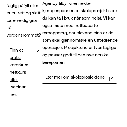
Agency tilbyr vi en rekke
faglig påfyll eller
kjempespennende skoleprosjekt som
er du rett og slett
du kan ta i bruk når som helst. Vi kan
bare veldig gira
også friste med nettbaserte
på
romoppdrag, der elevene dine er de
verdensrommet?
som skal gjennomføre en utfordrende
operasjon. Prosjektene er tverrfaglige
Finn et
og passer godt til den nye norske
gratis
læreplanen.
lærerkurs,
nettkurs
Lær mer om skoleprosjektene
eller
webinar
her.