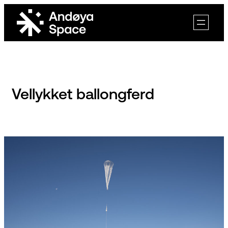
Skip
to
content
Vellykket ballongferd