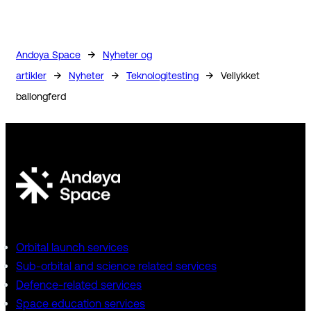
→
Andoya Space
Nyheter og
→
→
→
artikler
Nyheter
Teknologitesting
Vellykket
ballongferd
Orbital launch services
Sub-orbital and science related services
Defence-related services
Space education services