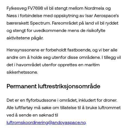
Fylkesveg FV7698 vil bli stengt mellom Nordmela og
Nøss i forbindelse med oppskytning av Isar Aerospace’s
bærerakett Spectrum. Fareområdet på land vil bli ryddet
og stengt for uvedkommende mens de risikofylte
aktivitetene pågår.
Hensynssonene er forbeholdt fastboende, og vi ber alle
andre om å holde seg utenfor disse områdene. I tillegg vil
det i havområdet utenfor opprettes en maritim
sikkerhetssone.
Permanent luftrestriksjonsområde
Det er en flyforbudssone i området, inkludert for droner.
Alle luftfartøy må søke om tillatelse til å bruke luftrommet
ved å sende en søknad til
luftromskoordinering@andoyaspace.no
.