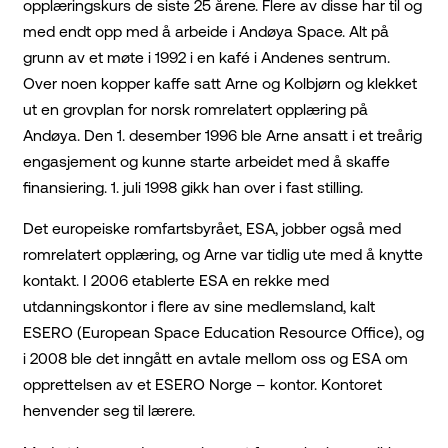
opplæringskurs de siste 25 årene. Flere av disse har til og
med endt opp med å arbeide i Andøya Space. Alt på
grunn av et møte i 1992 i en kafé i Andenes sentrum.
Over noen kopper kaffe satt Arne og Kolbjørn og klekket
ut en grovplan for norsk romrelatert opplæring på
Andøya. Den 1. desember 1996 ble Arne ansatt i et treårig
engasjement og kunne starte arbeidet med å skaffe
finansiering. 1. juli 1998 gikk han over i fast stilling.
Det europeiske romfartsbyrået, ESA, jobber også med
romrelatert opplæring, og Arne var tidlig ute med å knytte
kontakt. I 2006 etablerte ESA en rekke med
utdanningskontor i flere av sine medlemsland, kalt
ESERO (European Space Education Resource Office), og
i 2008 ble det inngått en avtale mellom oss og ESA om
opprettelsen av et ESERO Norge – kontor. Kontoret
henvender seg til lærere.