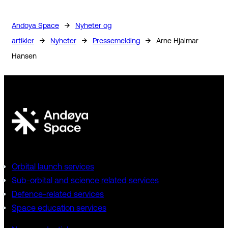
→
Andoya Space
Nyheter og
→
→
→
artikler
Nyheter
Pressemelding
Arne Hjalmar
Hansen
Orbital launch services
Sub-orbital and science related services
Defence-related services
Space education services