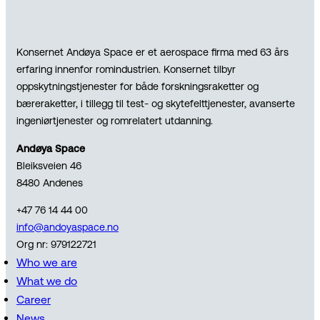
Konsernet Andøya Space er et aerospace firma med 63 års
erfaring innenfor romindustrien. Konsernet tilbyr
oppskytningstjenester for både forskningsraketter og
bæreraketter, i tillegg til test- og skytefelttjenester, avanserte
ingeniørtjenester og romrelatert utdanning.
Andøya Space
Bleiksveien 46
8480 Andenes
+47 76 14 44 00
info@andoyaspace.no
Org nr: 979122721
Who we are
What we do
Career
News