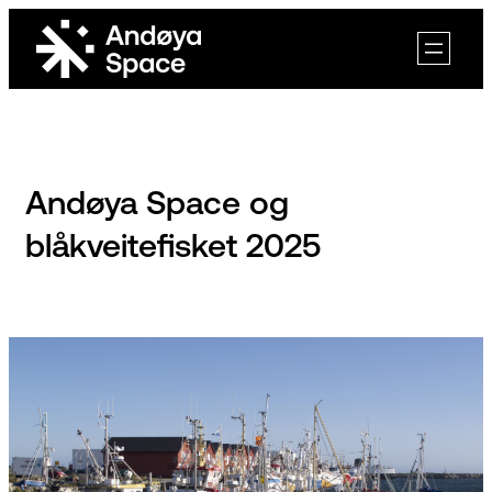
Skip
to
content
Andøya Space og
blåkveitefisket 2025