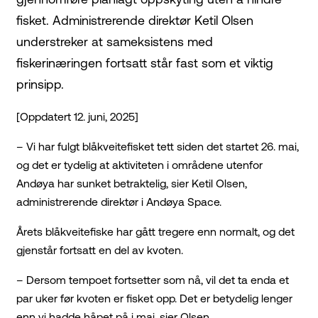
fisket. Administrerende direktør Ketil Olsen
understreker at sameksistens med
fiskerinæringen fortsatt står fast som et viktig
prinsipp.
[Oppdatert 12. juni, 2025]
– Vi har fulgt blåkveitefisket tett siden det startet 26. mai,
og det er tydelig at aktiviteten i områdene utenfor
Andøya har sunket betraktelig, sier Ketil Olsen,
administrerende direktør i Andøya Space.
Årets blåkveitefiske har gått tregere enn normalt, og det
gjenstår fortsatt en del av kvoten.
– Dersom tempoet fortsetter som nå, vil det ta enda et
par uker før kvoten er fisket opp. Det er betydelig lenger
enn vi hadde håpet på i mai, sier Olsen.